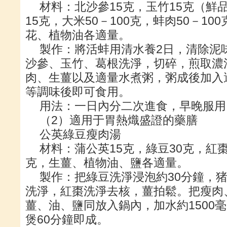
材料：北沙參15克，玉竹15克（鮮品
15克，大米50－100克，蚌肉50－1
花、植物油各適量。
製作：將活蚌用清水養2日，清除泥
沙參、玉竹、葛根洗淨，切碎，煎取濃
肉、生薑以及適量水煮粥，粥成後加入
等調味後即可食用。
用法：一日內分二次進食，早晚服用
（2）適用于胃熱熾盛證的藥膳
公英綠豆瘦肉湯
材料：蒲公英15克，綠豆30克，紅棗5
克，生薑、植物油、鹽各適量。
製作：把綠豆洗淨浸泡約30分鐘，
洗淨，紅棗洗淨去核，薑拍鬆。把瘦肉
薑、油、鹽同放入鍋內，加水約1500
煲60分鐘即成。