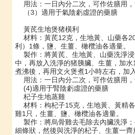
用法：一日內分二次，可作佐膳用，
（3）適用于氣陰虧虛證的藥膳
黃芪生地煲猪橫利
材料：黃芪12克，生地黃、山藥各2
利）1條，鹽、生薑、橄欖油各適量。
製作：將黃芪、生地黃、山藥洗淨浸
中，再放入洗淨的猪胰臟、生薑，加水10
煮沸後，再用文火煲煮1小時左右，加
用法：一日內分二次，可作佐膳用，
(4)適用于腎陰虧虛證的藥膳
杞子生地蒸雞
材料：枸杞子15克，生地黃、黃精各
雞1只，生薑、鹽、橄欖油各適量。
製作：將烏骨雞去毛除去內臟洗淨；
細條狀，然後與洗淨的杞子、生薑一齊