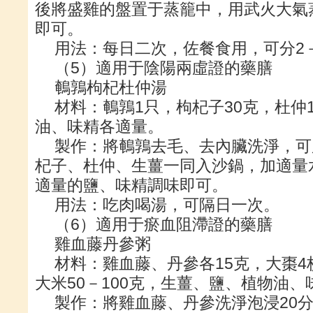
後將盛雞的盤置于蒸籠中，用武火大氣
即可。
用法：每日二次，佐餐食用，可分2
（5）適用于陰陽兩虛證的藥膳
鵪鶉枸杞杜仲湯
材料：鵪鶉1只，枸杞子30克，杜仲
油、味精各適量。
製作：將鵪鶉去毛、去內臟洗淨，可
杞子、杜仲、生薑一同入沙鍋，加適量
適量的鹽、味精調味即可。
用法：吃肉喝湯，可隔日一次。
（6）適用于瘀血阻滯證的藥膳
雞血藤丹參粥
材料：雞血藤、丹參各15克，大棗4枚
大米50－100克，生薑、鹽、植物油
製作：將雞血藤、丹參洗淨泡浸20