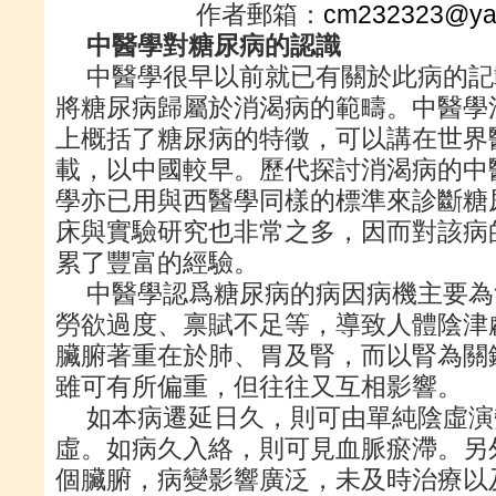
作者郵箱：
cm232323@ya
中醫學對糖尿病的認識
中醫學很早以前就已有關於此病的記
將糖尿病歸屬於消渴病的範疇。中醫學
上概括了糖尿病的特徵，可以講在世界
載，以中國較早。歷代探討消渴病的中
學亦已用與西醫學同樣的標準來診斷糖
床與實驗研究也非常之多，因而對該病
累了豐富的經驗。
中醫學認爲糖尿病的病因病機主要為
勞欲過度、禀賦不足等，導致人體陰津
臟腑著重在於肺、胃及腎，而以腎為關
雖可有所偏重，但往往又互相影響。
如本病遷延日久，則可由單純陰虛演
虛。如病久入絡，則可見血脈瘀滯。另
個臟腑，病變影響廣泛，未及時治療以