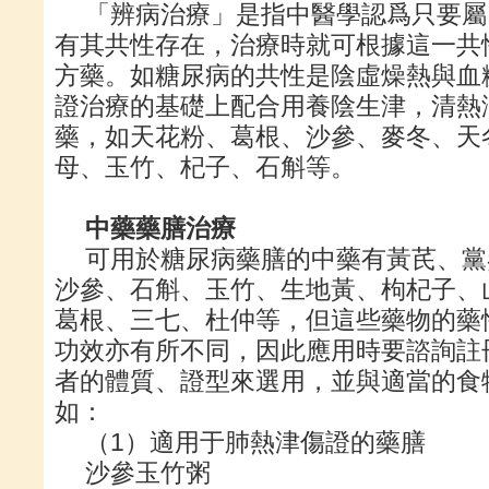
「辨病治療」是指中醫學認爲只要屬
有其共性存在，治療時就可根據這一共
方藥。如糖尿病的共性是陰虛燥熱與血
證治療的基礎上配合用養陰生津，清熱
藥，如天花粉、葛根、沙參、麥冬、天
母、玉竹、杞子、石斛等。
中藥藥膳治療
可用於糖尿病藥膳的中藥有黃芪、黨
沙參、石斛、玉竹、生地黃、枸杞子、
葛根、三七、杜仲等，但這些藥物的藥
功效亦有所不同，因此應用時要諮詢註
者的體質、證型來選用，並與適當的食
如：
（1）適用于肺熱津傷證的藥膳
沙參玉竹粥