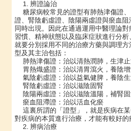
1. 辨證論治
糖尿病較常見的證型有肺熱津傷證、
證、腎陰虧虛證、陰陽兩虛證與瘀血阻
同時出現。因此在通過運用中醫理論對
習慣、精神狀態以及臨床症狀進行分析
就要分別採用不同的治療方藥與調理方
型及其主治包括：
肺熱津傷證：治以清熱潤肺，生津止
胃熱熾盛證：治以清胃瀉火，養陰增
氣陰虧虛證：治以益氣健脾，養陰生
腎陰虧虛證：治以滋陰固腎
陰陽兩虛證：治以滋陰溫陽，補腎固
瘀血阻滯證：治以活血化瘀
這裏所謂的「證型」，就是疾病在某
對疾病的本質進行治療，才能有較好的
2. 辨病治療