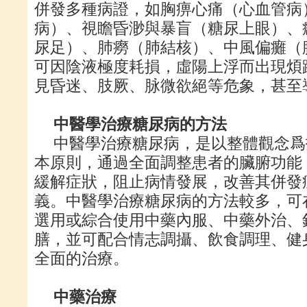
併發多種病證，如胸痹心痛（心血管病
病）、視瞻昏渺與暴盲（糖尿上眼）、
尿足）、肺癆（肺結核）、中風偏癱（
可因陰液極度耗損，虛陽上浮而出現煩
見昏迷、肢厥、脉微欲絕等危象，甚至
中醫學治療糖尿病的方法
中醫學治療糖尿病，是以整體觀念爲
本原則，通過全面調整患者的臟腑功能
緩解症狀，阻止病情發展，改善其併發
義。中醫學治療糖尿病的方法較多，可
選用或綜合使用中藥內服、中藥外治、
膳，並可配合情志調攝、飲食調理、健
全面的治療。
中藥治療