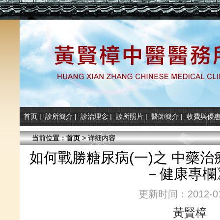
首页
|
診所簡介
|
診治理念
|
診所照片
|
醫師簡介
|
收費與優
当前位置：
首页
> 详细内容
如何戰勝糖尿病(一)之 中藥治
－健康專欄
更新时间：2012-01
黃賢樟