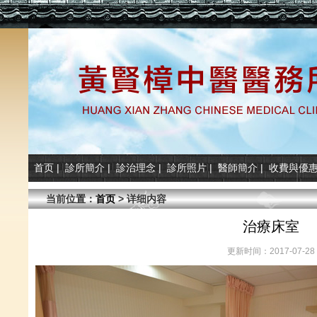
首页
|
診所簡介
|
診治理念
|
診所照片
|
醫師簡介
|
收費與優
当前位置：
首页
> 详细内容
治療床室
更新时间：2017-07-28